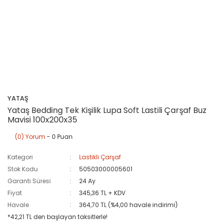
YATAŞ
Yataş Bedding Tek Kişilik Lupa Soft Lastili Çarşaf Buz
Mavisi 100x200x35
(0) Yorum
- 0 Puan
Kategori
Lastikli Çarşaf
Stok Kodu
50503000005601
Garanti Süresi
24 Ay
Fiyat
345,36 TL + KDV
Havale
364,70 TL (%4,00 havale indirimi)
*42,21 TL den başlayan taksitlerle!