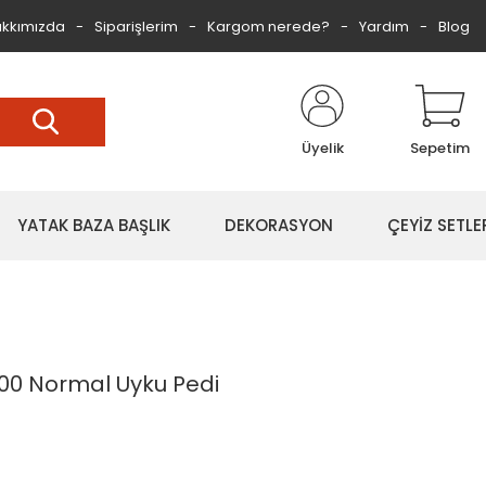
kkımızda
Siparişlerim
Kargom nerede?
Yardım
Blog
Üyelik
Sepetim
YATAK BAZA BAŞLIK
DEKORASYON
ÇEYİZ SETLE
00 Normal Uyku Pedi