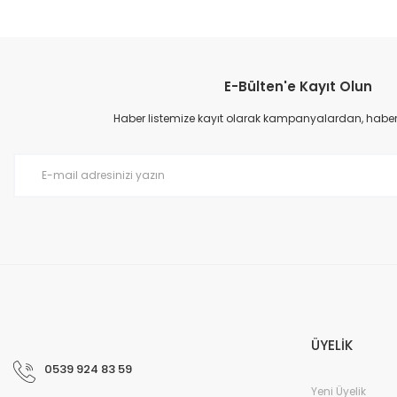
Bu ürünün fiyat bilgisi, resim, ürün açıklamalarında ve diğer konular
Görüş ve önerileriniz için teşekkür ederiz.
E-Bülten'e Kayıt Olun
Ürün resmi kalitesiz, bozuk veya görüntülenemiyor.
Ürün açıklamasında eksik bilgiler bulunuyor.
Haber listemize kayıt olarak kampanyalardan, haberda
Ürün bilgilerinde hatalar bulunuyor.
Ürün fiyatı diğer sitelerden daha pahalı.
Bu ürüne benzer farklı alternatifler olmalı.
ÜYELİK
0539 924 83 59
Yeni Üyelik