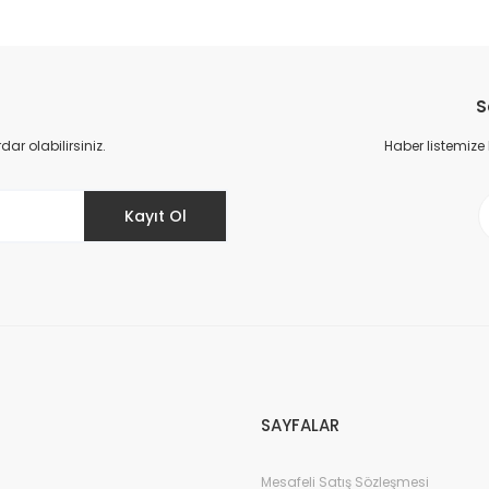
da yetersiz gördüğünüz noktaları öneri formunu kullanarak tarafımıza il
Bu ürüne ilk yorumu siz yapın!
S
Yorum Yaz
r olabilirsiniz.
Haber listemize
Kayıt Ol
Gönder
SAYFALAR
Mesafeli Satış Sözleşmesi