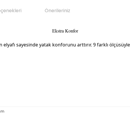
eçenekleri
Önerileriniz
Ekstra Konfor
afı sayesinde yatak konforunu arttırır. 9 farklı ölçüsüyle 
 cm