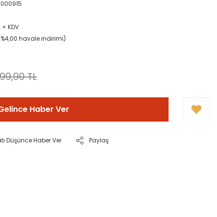
000915
L + KDV
L (%4,00 havale indirimi)
!
199,90 TL
Gelince Haber Ver
atı Düşünce Haber Ver
Paylaş