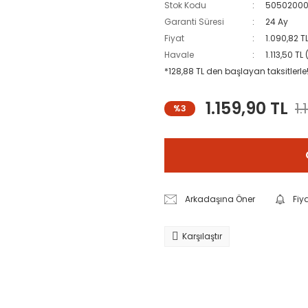
Stok Kodu
50502000
Garanti Süresi
24 Ay
Fiyat
1.090,82 T
Havale
1.113,50 T
*128,88 TL den başlayan taksitlerle
1.159,90 TL
1.
%3
Arkadaşına Öner
Fiy
Karşılaştır