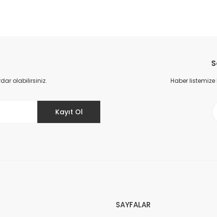
da yetersiz gördüğünüz noktaları öneri formunu kullanarak tarafımıza il
Bu ürüne ilk yorumu siz yapın!
S
Yorum Yaz
r olabilirsiniz.
Haber listemize
Kayıt Ol
Gönder
SAYFALAR