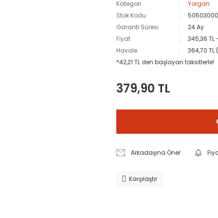
Kategori
Yorgan
Stok Kodu
50503000
Garanti Süresi
24 Ay
Fiyat
345,36 TL
Havale
364,70 TL 
*42,21 TL den başlayan taksitlerle!
379,90 TL
Arkadaşına Öner
Fiy
Karşılaştır