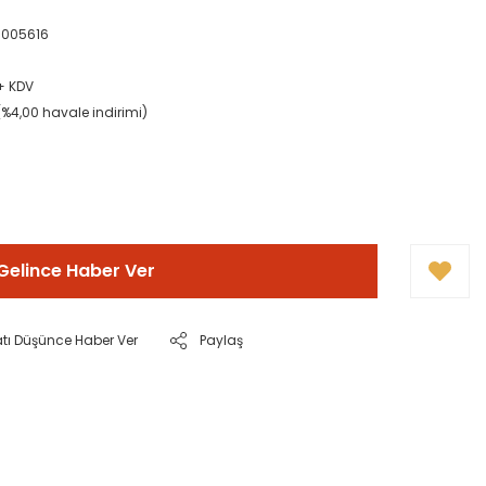
005616
 + KDV
(%4,00 havale indirimi)
Gelince Haber Ver
atı Düşünce Haber Ver
Paylaş