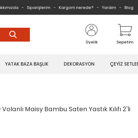
kkımızda
Siparişlerim
Kargom nerede?
Yardım
Blog
Üyelik
Sepetim
YATAK BAZA BAŞLIK
DEKORASYON
ÇEYİZ SETLE
olanlı Maisy Bambu Saten Yastık Kılıfı 2'li