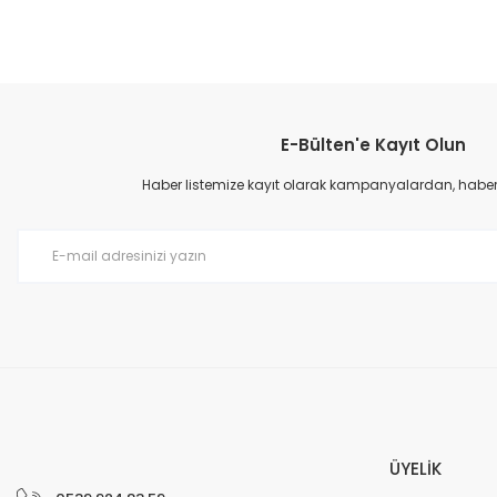
Bu ürünün fiyat bilgisi, resim, ürün açıklamalarında ve diğer konular
Görüş ve önerileriniz için teşekkür ederiz.
E-Bülten'e Kayıt Olun
Ürün resmi kalitesiz, bozuk veya görüntülenemiyor.
Ürün açıklamasında eksik bilgiler bulunuyor.
Haber listemize kayıt olarak kampanyalardan, haberda
Ürün bilgilerinde hatalar bulunuyor.
Ürün fiyatı diğer sitelerden daha pahalı.
Bu ürüne benzer farklı alternatifler olmalı.
ÜYELİK