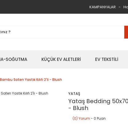
KAMPANYALAR
Ha
TMA-SOĞUTMA
KÜÇÜK EV ALETLERİ
EV TEKSTİLİ
ambu Saten Yastık Kılıfı 2'li - Blush
YATAŞ
Yataş Bedding 50x70 V
- Blush
(0) Yorum
- 0 Puan