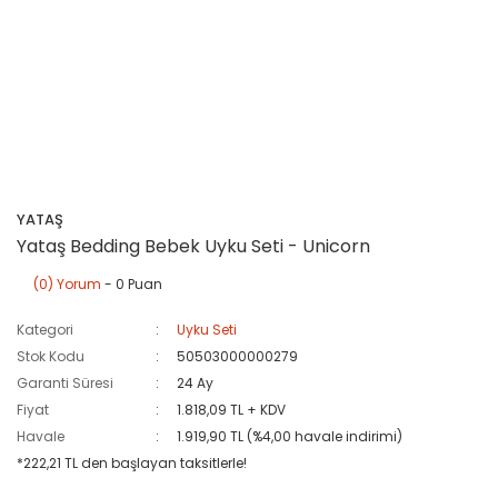
YATAŞ
Yataş Bedding Bebek Uyku Seti - Unicorn
(0) Yorum
- 0 Puan
Kategori
Uyku Seti
Stok Kodu
50503000000279
Garanti Süresi
24 Ay
Fiyat
1.818,09 TL + KDV
Havale
1.919,90 TL (%4,00 havale indirimi)
*222,21 TL den başlayan taksitlerle!