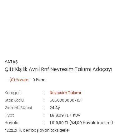
YATAŞ
Çift Kişilik Avrıl Rnf Nevresim Takımı Adaçayı
(0) Yorum
- 0 Puan
Kategori
Nevresim Takımı
Stok Kodu
50503000007151
Garanti Süresi
24 Ay
Fiyat
1.818,09 TL + KDV
Havale
1.919,90 TL (%4,00 havale indirimi)
*222,21 TL den başlayan taksitlerle!