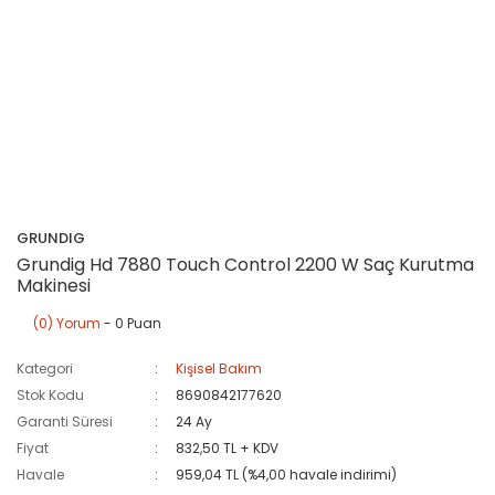
GRUNDIG
Grundig Hd 7880 Touch Control 2200 W Saç Kurutma
Makinesi
(0) Yorum
- 0 Puan
Kategori
Kişisel Bakım
Stok Kodu
8690842177620
Garanti Süresi
24 Ay
Fiyat
832,50 TL + KDV
Havale
959,04 TL (%4,00 havale indirimi)