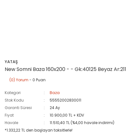
YATAŞ
New Somni Baza 160x200 - - Gk:40125 Beyaz Ar:211
(0) Yorum
- 0 Puan
Kategori
Baza
Stok Kodu
55552002830011
Garanti Süresi
24 Ay
Fiyat
10.900,00 TL + KDV
Havale
11.510,40 TL (%4,00 havale indirimi)
*1.332,22 TL den başlayan taksitlerle!