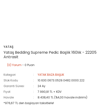
YATAŞ
Yataş Bedding Supreme Pedic Başlık 160lık - 22205
Antrasit
(0) Yorum
- 0 Puan
Kategori
YATAK BAZA BAŞLIK
Stok Kodu
10.630.0673.0529.0482.0000.222
Garanti Süresi
24 Ay
Fiyat
7.990,91 TL + KDV
Havale
8.438,40 TL (%4,00 havale indirimi)
*976,67 TL den başlayan taksitlerle!