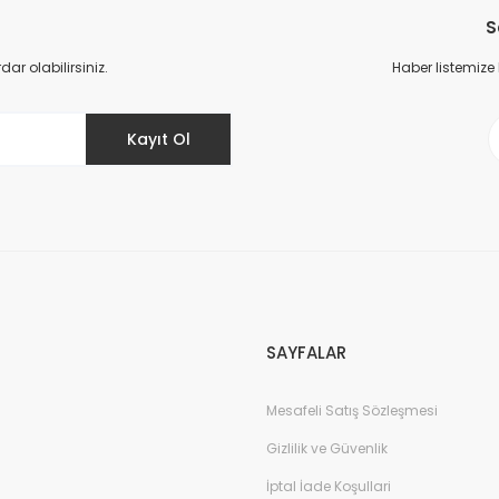
S
Yorum Yaz
r olabilirsiniz.
Haber listemize
Kayıt Ol
Gönder
SAYFALAR
Mesafeli Satış Sözleşmesi
Gizlilik ve Güvenlik
İptal İade Koşullari