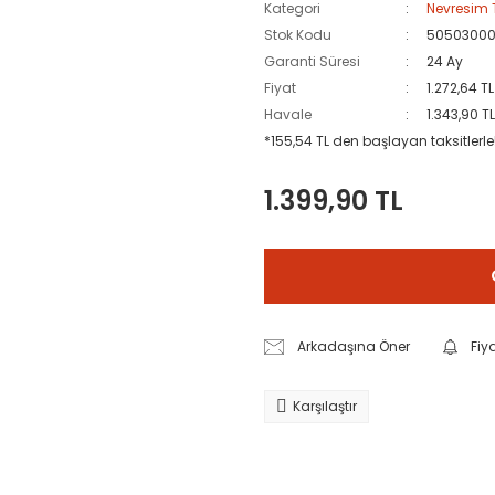
Kategori
Nevresim 
Stok Kodu
5050300
Garanti Süresi
24 Ay
Fiyat
1.272,64 T
Havale
1.343,90 T
*155,54 TL den başlayan taksitlerle
1.399,90 TL
Arkadaşına Öner
Fiy
Karşılaştır