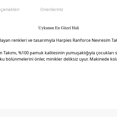
eçenekleri
Önerileriniz
Uykunun En Güzel Hali
yan renkleri ve tasarımıyla Harpies Ranforce Nevresim Takım
 Takımı, %100 pamuk kalitesinin yumuşaklığıyla çocukları sa
ku bölünmelerini önler, minikler deliksiz uyur. Makinede kola
da yetersiz gördüğünüz noktaları öneri formunu kullanarak tarafımıza il
Bu ürüne ilk yorumu siz yapın!