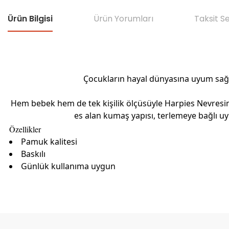
Ürün Bilgisi
Ürün Yorumları
Taksit S
Çocukların hayal dünyasına uyum sağla
Hem bebek hem de tek kişilik ölçüsüyle Harpies Nevresim
es alan kumaş yapısı, terlemeye bağlı uy
Özellikler
Pamuk kalitesi
Baskılı
Günlük kullanıma uygun
Bu ürünün fiyat bilgisi, resim, ürün açıklamalarında ve diğer konular
Görüş ve önerileriniz için teşekkür ederiz.