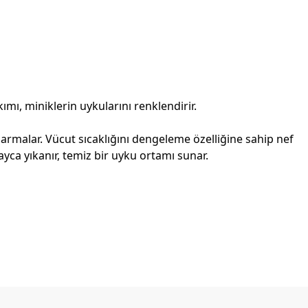
ı, miniklerin uykularını renklendirir.
rmalar. Vücut sıcaklığını dengeleme özelliğine sahip nef
yca yıkanır, temiz bir uyku ortamı sunar.
etebilirsiniz.