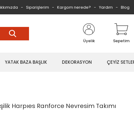
kkımızda
Siparişlerim
Kargom nerede?
Yardım
Blog
Üyelik
Sepetim
YATAK BAZA BAŞLIK
DEKORASYON
ÇEYİZ SETLE
şilik Harpıes Ranforce Nevresim Takımı