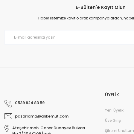
E-Bülten'e Kayıt Olun
Ürün resmi kalitesiz, bozuk veya görüntülenemiyor.
Ürün açıklamasında eksik bilgiler bulunuyor.
Haber listemize kayıt olarak kampanyalardan, haberda
Ürün bilgilerinde hatalar bulunuyor.
Ürün fiyatı diğer sitelerden daha pahalı.
Bu ürüne benzer farklı alternatifler olmalı.
ÜYELİK
0539 924 83 59
Yeni Üyelik
pazarlama@ankemut.com
Üye Girişi
Ataşehir mah. Caher Dudayev Bulvarı
Şifremi Unuttum
No:7/204 Çiğli İzmir