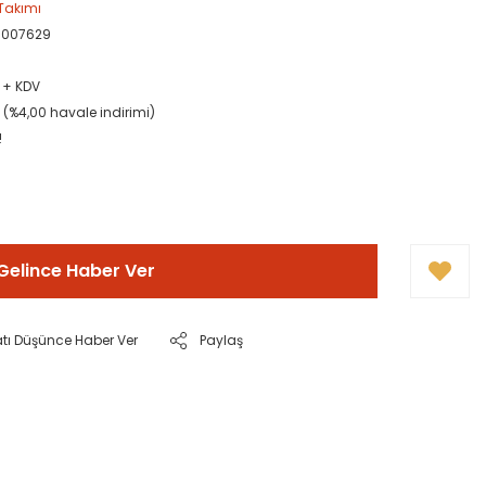
Takımı
0007629
L + KDV
L (%4,00 havale indirimi)
!
Gelince Haber Ver
atı Düşünce Haber Ver
Paylaş