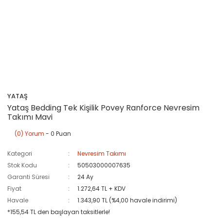
YATAŞ
Yataş Bedding Tek Kişilik Povey Ranforce Nevresim
Takımı Mavi
(0) Yorum
- 0 Puan
Kategori
Nevresim Takımı
Stok Kodu
50503000007635
Garanti Süresi
24 Ay
Fiyat
1.272,64 TL + KDV
Havale
1.343,90 TL (%4,00 havale indirimi)
*155,54 TL den başlayan taksitlerle!