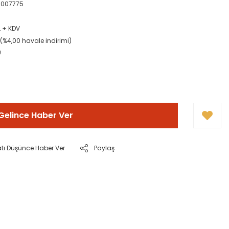
0007775
L + KDV
L (%4,00 havale indirimi)
!
Gelince Haber Ver
atı Düşünce Haber Ver
Paylaş