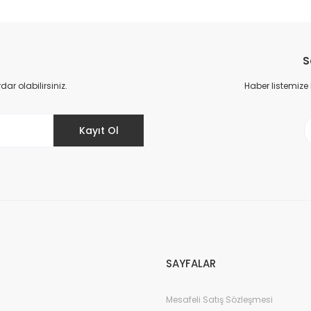
da yetersiz gördüğünüz noktaları öneri formunu kullanarak tarafımıza il
Bu ürüne ilk yorumu siz yapın!
S
Yorum Yaz
r olabilirsiniz.
Haber listemize
Kayıt Ol
Gönder
SAYFALAR
Mesafeli Satış Sözleşmesi