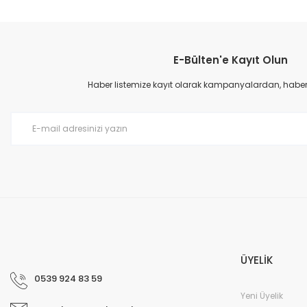
Bu ürünün fiyat bilgisi, resim, ürün açıklamalarında ve diğer konular
Görüş ve önerileriniz için teşekkür ederiz.
E-Bülten'e Kayıt Olun
Ürün resmi kalitesiz, bozuk veya görüntülenemiyor.
Ürün açıklamasında eksik bilgiler bulunuyor.
Haber listemize kayıt olarak kampanyalardan, haberda
Ürün bilgilerinde hatalar bulunuyor.
Ürün fiyatı diğer sitelerden daha pahalı.
Bu ürüne benzer farklı alternatifler olmalı.
ÜYELİK
0539 924 83 59
Yeni Üyelik