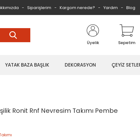
kkımızda
Siparişlerim
Kargom nerede?
Yardım
Blog
Üyelik
Sepetim
YATAK BAZA BAŞLIK
DEKORASYON
ÇEYİZ SETLE
şilik Ronit Rnf Nevresim Takımı Pembe
Takımı