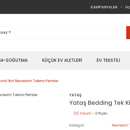
KAMPANYALAR
Ha
TMA-SOĞUTMA
KÜÇÜK EV ALETLERİ
EV TEKSTİLİ
k Ronit Rnf Nevresim Takımı Pembe
YATAŞ
Yataş Bedding Tek Ki
(0) Yorum
- 0 Puan
Kategori
Nevresim 