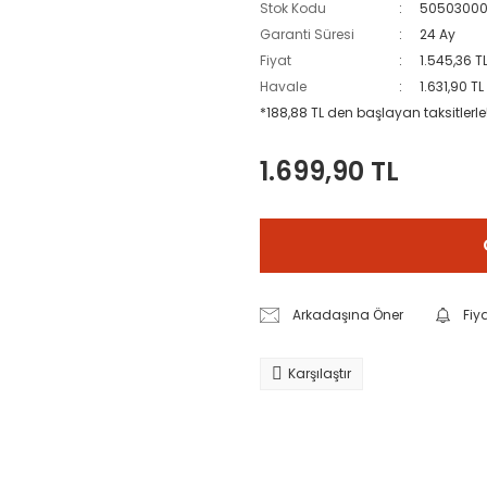
Stok Kodu
5050300
Garanti Süresi
24 Ay
Fiyat
1.545,36 T
Havale
1.631,90 T
*188,88 TL den başlayan taksitlerle
1.699,90 TL
Arkadaşına Öner
Fiy
Karşılaştır