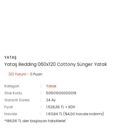
YATAŞ
Yataş Bedding 060x120 Cottony Sünger Yatak
(0) Yorum
- 0 Puan
Kategori
Yatak
Stok Kodu
50501000000019
Garanti Süresi
24 Ay
Fiyat
1.526,36 TL + KDV
Havale
1.611,84 TL (%4,00 havale indirimi)
*186,56 TL den başlayan taksitlerle!