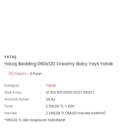
YATAŞ
Yataş Bedding 060x120 Dreamy Baby Yaylı Yatak
(0) Yorum
- 0 Puan
Kategori
Yatak
Stok Kodu
01.100.1011.0000.0027.0000.1
Garanti Süresi
24 Ay
Fiyat
2.130,00 TL + KDV
Havale
2.249,28 TL (%4,00 havale indirimi)
*260,33 TL den başlayan taksitlerle!