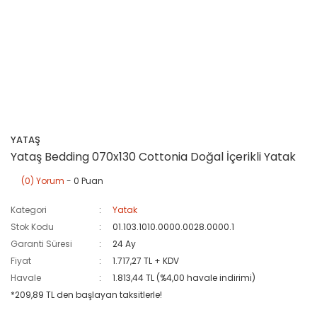
YATAŞ
Yataş Bedding 070x130 Cottonia Doğal İçerikli Yatak
(0) Yorum
- 0 Puan
Kategori
Yatak
Stok Kodu
01.103.1010.0000.0028.0000.1
Garanti Süresi
24 Ay
Fiyat
1.717,27 TL + KDV
Havale
1.813,44 TL (%4,00 havale indirimi)
*209,89 TL den başlayan taksitlerle!