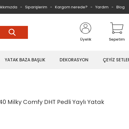
kkımızda
Siparişlerim
Kargom nerede?
Yardım
Blog
Üyelik
Sepetim
YATAK BAZA BAŞLIK
DEKORASYON
ÇEYİZ SETLE
0 Milky Comfy DHT Pedli Yaylı Yatak