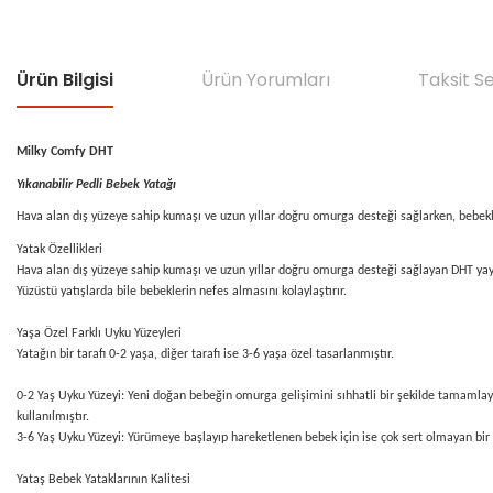
Ürün Bilgisi
Ürün Yorumları
Taksit S
Milky Comfy DHT
Yıkanabilir Pedli Bebek Yatağı
Hava alan dış yüzeye sahip kumaşı ve uzun yıllar doğru omurga desteği sağlarken, bebeklere 
Yatak Özellikleri
Hava alan dış yüzeye sahip kumaşı ve uzun yıllar doğru omurga desteği sağlayan DHT yay sis
Yüzüstü yatışlarda bile bebeklerin nefes almasını kolaylaştırır.
Yaşa Özel Farklı Uyku Yüzeyleri
Yatağın bir tarafı 0-2 yaşa, diğer tarafı ise 3-6 yaşa özel tasarlanmıştır.
0-2 Yaş Uyku Yüzeyi: Yeni doğan bebeğin omurga gelişimini sıhhatli bir şekilde tamamla
kullanılmıştır.
3-6 Yaş Uyku Yüzeyi: Yürümeye başlayıp hareketlenen bebek için ise çok sert olmayan bir u
Yataş Bebek Yataklarının Kalitesi