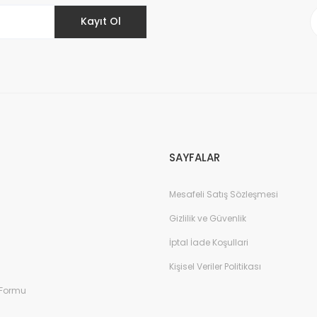
Kayıt Ol
Gönder
SAYFALAR
Mesafeli Satış Sözleşmesi
Gizlilik ve Güvenlik
İptal İade Koşullari
Kişisel Veriler Politikası
 Formu