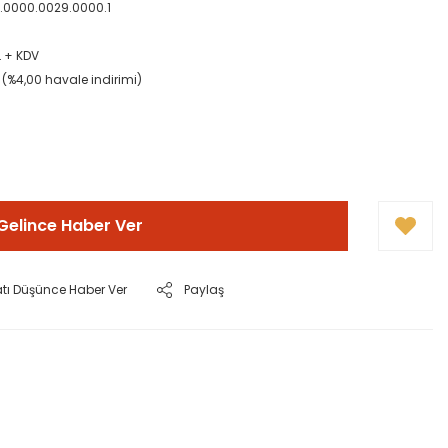
05.0000.0029.0000.1
L + KDV
L (%4,00 havale indirimi)
!
Gelince Haber Ver
atı Düşünce Haber Ver
Paylaş