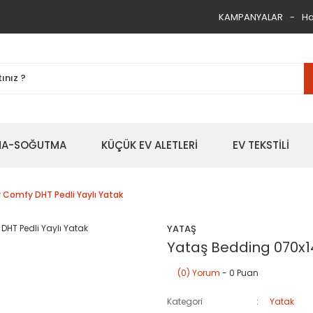
KAMPANYALAR
Ha
TMA-SOĞUTMA
KÜÇÜK EV ALETLERİ
EV TEKSTİLİ
 Comfy DHT Pedli Yaylı Yatak
YATAŞ
Yataş Bedding 070x14
(0) Yorum
- 0 Puan
Kategori
Yatak