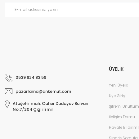
Ürün fiyatı diğer sitelerden daha pahalı.
Bu ürüne benzer farklı alternatifler olmalı.
ÜYELİK
0539 924 83 59
Yeni Üyelik
pazarlama@ankemut.com
Üye Girişi
Ataşehir mah. Caher Dudayev Bulvarı
Şifremi Unuttum
No:7/204 Çiğli İzmir
İletişim Formu
Havale Bildirim
Sipariş Sorgula