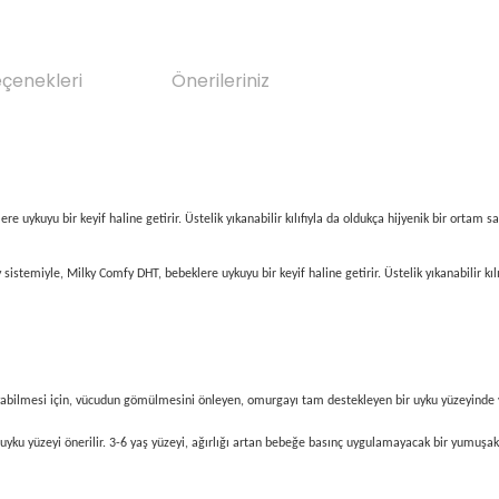
eçenekleri
Önerileriniz
uykuyu bir keyif haline getirir. Üstelik yıkanabilir kılıfıyla da oldukça hijyenik bir ortam sa
temiyle, Milky Comfy DHT, bebeklere uykuyu bir keyif haline getirir. Üstelik yıkanabilir kılıf
yabilmesi için, vücudun gömülmesini önleyen, omurgayı tam destekleyen bir uyku yüzeyinde 
yku yüzeyi önerilir. 3-6 yaş yüzeyi, ağırlığı artan bebeğe basınç uygulamayacak bir yumuşakl