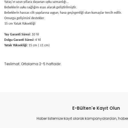
Yataş'ın uzun yıllara dayanan uyku uzmanlığı...
Bebeklerin uyku sağlığını esas alarak geliştirilmiştir.
Bebeklerin hassas cilt yapılarına uygun, hava geçirgenliği olan kumaşlar tercih edilir.
Omurga gelişimini destekler.
15 cm Yatak Yüksekliği
Yay Garanti Süresi:
10 Yıl
Dolgu Garanti Süresi:
4 Yıl
Yatak Yüksekliği:
15 cm ( ±1 cm)
Teslimat: Ortalama 2-5 haftadır.
Bu ürünün fiyat bilgisi, resim, ürün açıklamalarında ve diğer konular
Görüş ve önerileriniz için teşekkür ederiz.
E-Bülten'e Kayıt Olun
Ürün resmi kalitesiz, bozuk veya görüntülenemiyor.
Ürün açıklamasında eksik bilgiler bulunuyor.
Haber listemize kayıt olarak kampanyalardan, haberda
Ürün bilgilerinde hatalar bulunuyor.