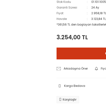
Stok Kodu
01.101.10
Garanti Süresi
24 Ay
Fiyat
2.958,18 T
Havale
3.123,84 T
*361,56 TL den başlayan taksitlerle
3.254,00 TL
Arkadaşına Öner
Fiy
Kargo Bedava
Karşılaştır