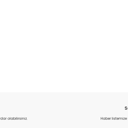
da yetersiz gördüğünüz noktaları öneri formunu kullanarak tarafımıza il
Bu ürüne ilk yorumu siz yapın!
S
Yorum Yaz
r olabilirsiniz.
Haber listemize