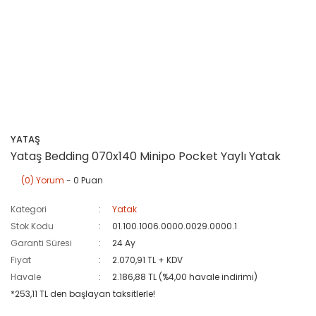
YATAŞ
Yataş Bedding 070x140 Minipo Pocket Yaylı Yatak
(0) Yorum
- 0 Puan
Kategori
Yatak
Stok Kodu
01.100.1006.0000.0029.0000.1
Garanti Süresi
24 Ay
Fiyat
2.070,91 TL + KDV
Havale
2.186,88 TL (%4,00 havale indirimi)
*253,11 TL den başlayan taksitlerle!