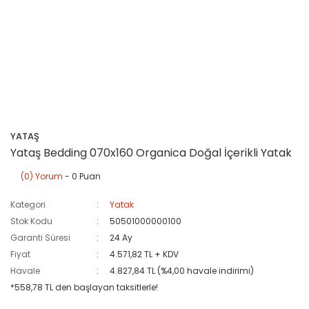
YATAŞ
Yataş Bedding 070x160 Organica Doğal İçerikli Yatak
(0) Yorum
- 0 Puan
Kategori
Yatak
Stok Kodu
50501000000100
Garanti Süresi
24 Ay
Fiyat
4.571,82 TL + KDV
Havale
4.827,84 TL (%4,00 havale indirimi)
*558,78 TL den başlayan taksitlerle!