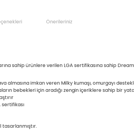
eçenekleri
Önerileriniz
ına sahip ürünlere verilen LGA sertifikasına sahip Dreamy,
n hava almasına imkan veren Milky kumaşı, omurgayı dest
rın bebekleri için aradığı zengin içeriklere sahip bir yata
ştırır
sertifikası
l tasarlanmıştır.