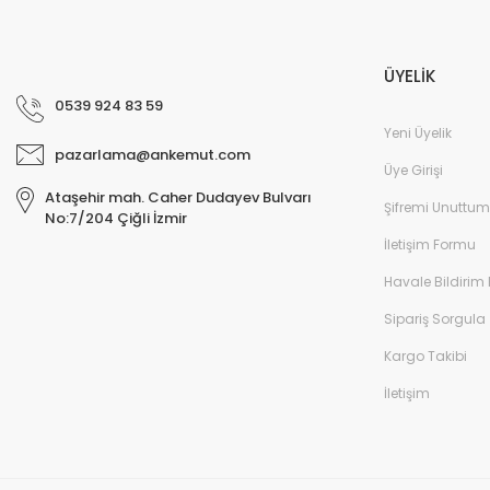
ÜYELİK
0539 924 83 59
Yeni Üyelik
pazarlama@ankemut.com
Üye Girişi
Ataşehir mah. Caher Dudayev Bulvarı
Şifremi Unuttum
No:7/204 Çiğli İzmir
İletişim Formu
Havale Bildirim
Sipariş Sorgula
Kargo Takibi
İletişim