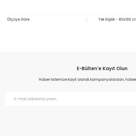
Ölçüye Göre
:
Tek Kişilik - 80x130 
Bu ürünün fiyat bilgisi, resim, ürün açıklamalarında ve diğer konular
Görüş ve önerileriniz için teşekkür ederiz.
E-Bülten'e Kayıt Olun
Ürün resmi kalitesiz, bozuk veya görüntülenemiyor.
Ürün açıklamasında eksik bilgiler bulunuyor.
Haber listemize kayıt olarak kampanyalardan, haberda
Ürün bilgilerinde hatalar bulunuyor.
Ürün fiyatı diğer sitelerden daha pahalı.
Bu ürüne benzer farklı alternatifler olmalı.