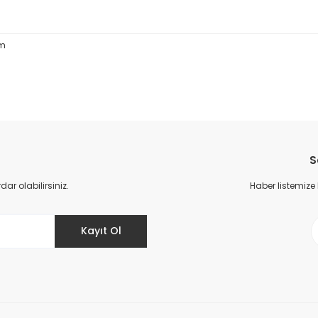
cm
da yetersiz gördüğünüz noktaları öneri formunu kullanarak tarafımıza il
Bu ürüne ilk yorumu siz yapın!
S
Yorum Yaz
r olabilirsiniz.
Haber listemize
Kayıt Ol