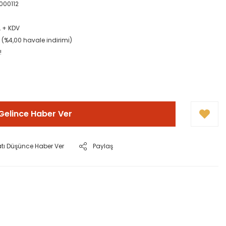
000112
L + KDV
L (%4,00 havale indirimi)
!
Gelince Haber Ver
atı Düşünce Haber Ver
Paylaş