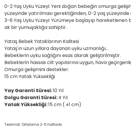
0-2 Yaş Uyku Yüzeyi: Yeni doğan bebeğin omurga gelişim
yüzeyinde yatırılması gerektiğinden, 0-2 yaş yüzeyinde 
3-6 Yaş Uyku Yüzeyi: Yürümeye başlayıp hareketlenen be
ak bir yumuşaklığa sahiptir.
Yataş Bebek Yataklarının Kalitesi
Yataş'ın uzun yıllara dayanan uyku uzmanlığı...
Bebeklerin uyku sağlığını esas alarak geliştirilmiştir.
Bebeklerin hassas cilt yapılarına uygun, hava geçirgenliğ
Omurga gelişimini destekler.
15 cm Yatak Yüksekliği
Yay Garanti Süresi:
10 Yıl
Dolgu Garanti Süresi:
4 Yıl
Yatak Yüksekliği:
15 cm ( ±1 cm)
Teslimat: Ortalama 2-5 haftadır.