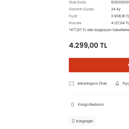
Stok Kodu
50501000
Garanti Süresi
24 Ay
Fiyat
3.908,18 T
Havale
4.127,04 T
*477,67 TL den başlayan taksitlerle
4.299,00 TL
Arkadaşına Öner
Fiy
Kargo Bedava
Karşılaştır