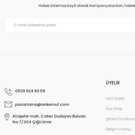
Ürün açıklamasında eksik bilgiler bulunuyor.
Haber listemize kayıt olarak kampanyalardan, haberda
Ürün bilgilerinde hatalar bulunuyor.
Ürün fiyatı diğer sitelerden daha pahalı.
Bu ürüne benzer farklı alternatifler olmalı.
ÜYELİK
0539 924 83 59
Yeni Üyelik
pazarlama@ankemut.com
Üye Girişi
Ataşehir mah. Caher Dudayev Bulvarı
Şifremi Unuttum
No:7/204 Çiğli İzmir
İletişim Formu