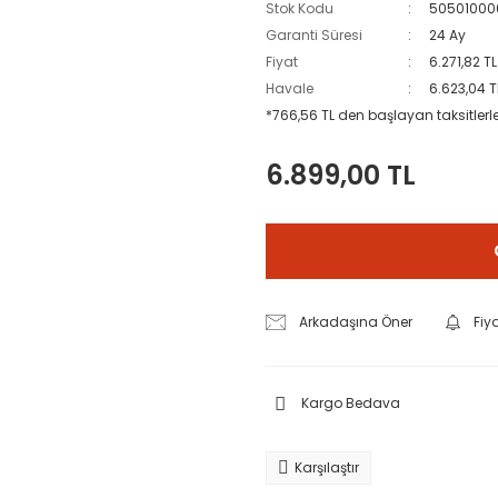
Stok Kodu
50501000
Garanti Süresi
24 Ay
Fiyat
6.271,82 T
Havale
6.623,04 T
*766,56 TL den başlayan taksitlerle
6.899,00 TL
Arkadaşına Öner
Fiy
Kargo Bedava
Karşılaştır