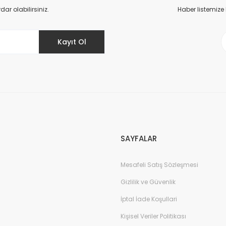
Yorum Yaz
r olabilirsiniz.
Haber listemize
Kayıt Ol
Gönder
SAYFALAR
Mesafeli Satış Sözleşmesi
Gizlilik ve Güvenlik
İptal İade Koşullari
Kişisel Veriler Politikası