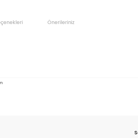
eçenekleri
Önerileriniz
cm
da yetersiz gördüğünüz noktaları öneri formunu kullanarak tarafımıza il
Bu ürüne ilk yorumu siz yapın!
S