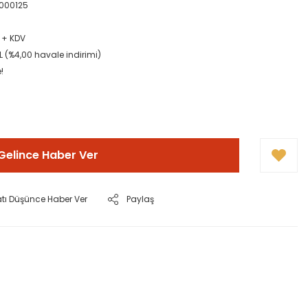
000125
L + KDV
L (%4,00 havale indirimi)
!
Gelince Haber Ver
atı Düşünce Haber Ver
Paylaş