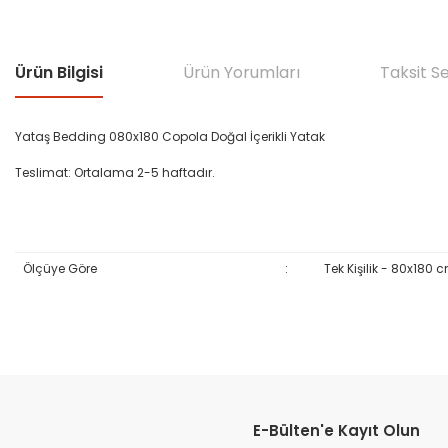
Ürün Bilgisi
Ürün Yorumları
Taksit S
Yataş Bedding 080x180 Copola Doğal İçerikli Yatak
Teslimat: Ortalama 2-5 haftadır.
Ölçüye Göre
:
Tek Kişilik - 80x180 
Bu ürünün fiyat bilgisi, resim, ürün açıklamalarında ve diğer konular
Görüş ve önerileriniz için teşekkür ederiz.
E-Bülten'e Kayıt Olun
Ürün resmi kalitesiz, bozuk veya görüntülenemiyor.