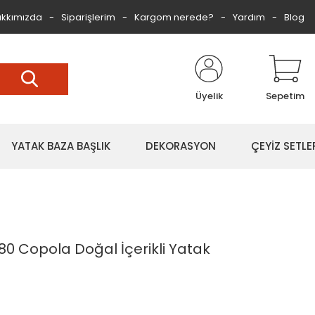
kkımızda
Siparişlerim
Kargom nerede?
Yardım
Blog
Üyelik
Sepetim
YATAK BAZA BAŞLIK
DEKORASYON
ÇEYİZ SETLE
0 Copola Doğal İçerikli Yatak