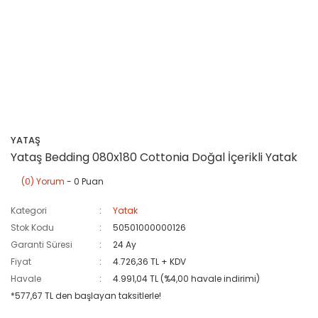
YATAŞ
Yataş Bedding 080x180 Cottonia Doğal İçerikli Yatak
(0) Yorum
- 0 Puan
Kategori
Yatak
Stok Kodu
50501000000126
Garanti Süresi
24 Ay
Fiyat
4.726,36 TL + KDV
Havale
4.991,04 TL (%4,00 havale indirimi)
*577,67 TL den başlayan taksitlerle!