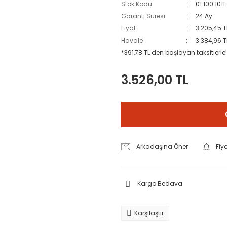
Stok Kodu
01.100.101
Garanti Süresi
24 Ay
Fiyat
3.205,45 T
Havale
3.384,96 T
*391,78 TL den başlayan taksitlerle!
3.526,00 TL
Arkadaşına Öner
Fiy
Kargo Bedava
Karşılaştır