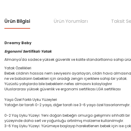
Ürün Bilgisi
Ürün Yorumları
Taksit S
Dreamy Baby
Ergonomi Sertifikalı Yatak
Almanya'da sadece yüksek güvenlik ve kalite standartlarına sahip ürünle
Yatak Özellikleri
Bebek cildinin hassas nem seviyesini ayarlayan, cildin hava almasına
ne ve babaların bebekleri için aradığı zengin içeriklere sahip bir yatak.
Yüzüstü yatışlarda bile bebeklerin nefes almasını kolaylaştırır
Uluslararası yüksek güvenlik ve ergonomi sertifikası LGA sertifikası
Yaşa Özel Farklı Uyku Yüzeyleri
Yatağın bir tarafı 0-2 yaşa, diğer tarafı ise 3-6 yaşa özel tasarlanmıştır.
0-2 Yaş Uyku Yüzeyi: Yeni doğan bebeğin omurga gelişimini sıhhatli bi
yüzeyinde daha sert ve yoğunluğu artırılmış malzeme kullanılmıştır.
3-6 Yaş Uyku Yüzeyi: Yürümeye başlayıp hareketlenen bebek için ise çok