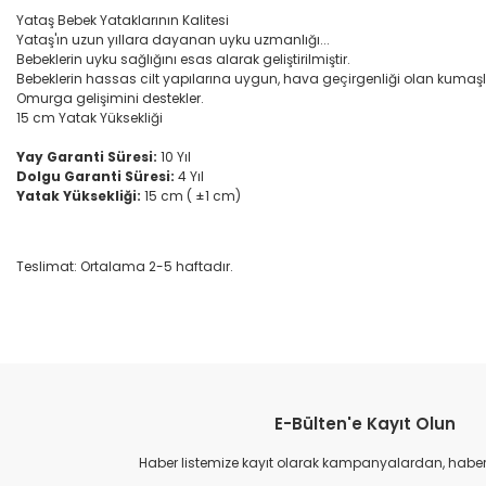
Yataş Bebek Yataklarının Kalitesi
Yataş'ın uzun yıllara dayanan uyku uzmanlığı...
Bebeklerin uyku sağlığını esas alarak geliştirilmiştir.
Bebeklerin hassas cilt yapılarına uygun, hava geçirgenliği olan kumaşlar
Omurga gelişimini destekler.
15 cm Yatak Yüksekliği
Yay Garanti Süresi:
10 Yıl
Dolgu Garanti Süresi:
4 Yıl
Yatak Yüksekliği:
15 cm ( ±1 cm)
Teslimat: Ortalama 2-5 haftadır.
Bu ürünün fiyat bilgisi, resim, ürün açıklamalarında ve diğer konular
Görüş ve önerileriniz için teşekkür ederiz.
E-Bülten'e Kayıt Olun
Ürün resmi kalitesiz, bozuk veya görüntülenemiyor.
Ürün açıklamasında eksik bilgiler bulunuyor.
Haber listemize kayıt olarak kampanyalardan, haberda