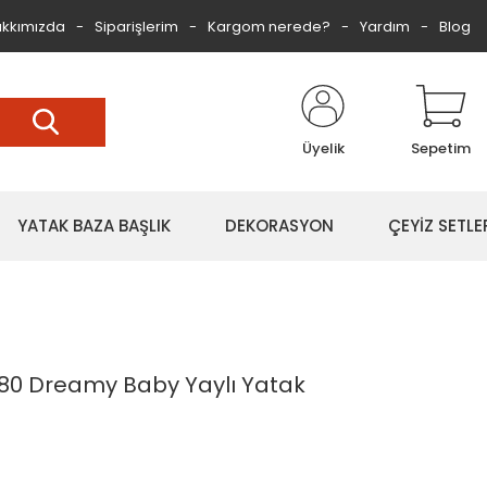
kkımızda
Siparişlerim
Kargom nerede?
Yardım
Blog
Üyelik
Sepetim
YATAK BAZA BAŞLIK
DEKORASYON
ÇEYİZ SETLE
80 Dreamy Baby Yaylı Yatak