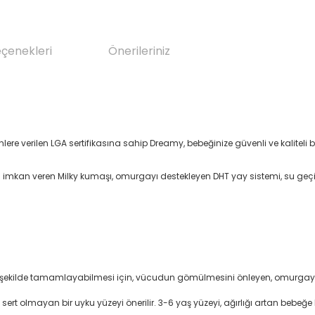
eçenekleri
Önerileriniz
re verilen LGA sertifikasına sahip Dreamy, bebeğinize güvenli ve kaliteli 
 imkan veren Milky kumaşı, omurgayı destekleyen DHT yay sistemi, su ge
r şekilde tamamlayabilmesi için, vücudun gömülmesini önleyen, omurgayı 
 sert olmayan bir uyku yüzeyi önerilir. 3-6 yaş yüzeyi, ağırlığı artan beb