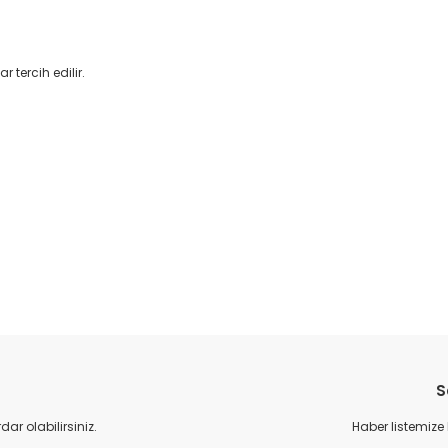
 tercih edilir.
da yetersiz gördüğünüz noktaları öneri formunu kullanarak tarafımıza il
Bu ürüne ilk yorumu siz yapın!
S
Yorum Yaz
r olabilirsiniz.
Haber listemize