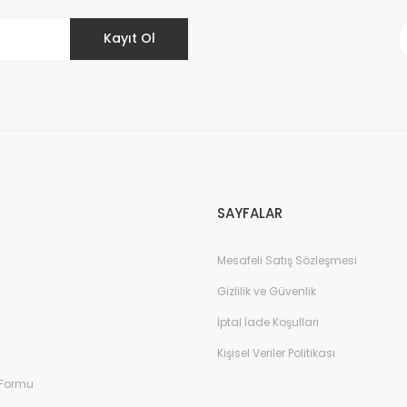
Kayıt Ol
Gönder
SAYFALAR
Mesafeli Satış Sözleşmesi
Gizlilik ve Güvenlik
İptal İade Koşullari
Kişisel Veriler Politikası
 Formu