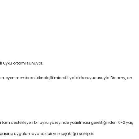
bir uyku ortamı sunuyor.
çirmeyen membran teknolojili microfit yatak koruyucusuyla Dreamy, an
tam destekleyen bir uyku yüzeyinde yatırılması gerektiğinden, 0-2 yaş
eğe basınç uygulamayacak bir yumuşaklığa sahiptir.