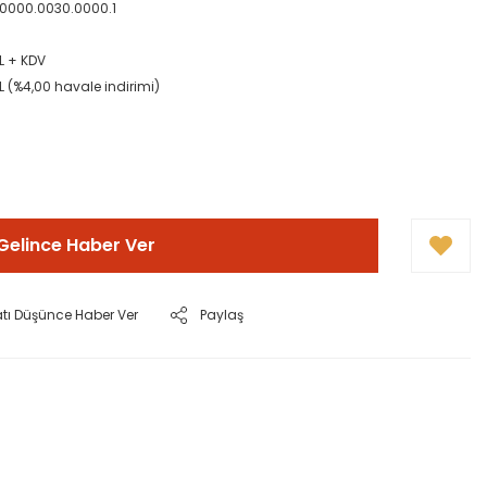
1.0000.0030.0000.1
L + KDV
L (%4,00 havale indirimi)
Gelince Haber Ver
atı Düşünce Haber Ver
Paylaş