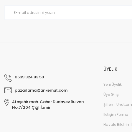
Ürün bilgilerinde hatalar bulunuyor.
Ürün fiyatı diğer sitelerden daha pahalı.
Bu ürüne benzer farklı alternatifler olmalı.
ÜYELİK
0539 924 83 59
Yeni Üyelik
pazarlama@ankemut.com
Üye Girişi
Ataşehir mah. Caher Dudayev Bulvarı
Şifremi Unuttum
No:7/204 Çiğli İzmir
İletişim Formu
Havale Bildirim