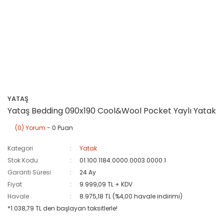
YATAŞ
Yataş Bedding 090x190 Cool&Wool Pocket Yaylı Yatak
(0) Yorum
- 0 Puan
Kategori
Yatak
Stok Kodu
01.100.1184.0000.0003.0000.1
Garanti Süresi
24 Ay
Fiyat
9.999,09 TL + KDV
Havale
8.975,18 TL (%4,00 havale indirimi)
*1.038,79 TL den başlayan taksitlerle!