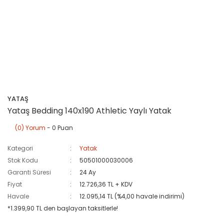
YATAŞ
Yataş Bedding 140x190 Athletic Yaylı Yatak
(0) Yorum
- 0 Puan
Kategori
Yatak
Stok Kodu
50501000030006
Garanti Süresi
24 Ay
Fiyat
12.726,36 TL + KDV
Havale
12.095,14 TL (%4,00 havale indirimi)
*1.399,90 TL den başlayan taksitlerle!