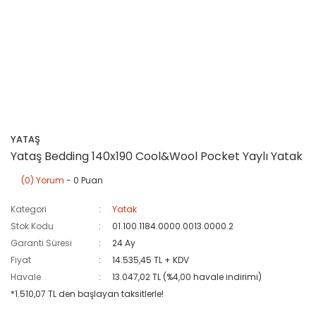
YATAŞ
Yataş Bedding 140x190 Cool&Wool Pocket Yaylı Yatak
(0) Yorum
- 0 Puan
Kategori
Yatak
Stok Kodu
01.100.1184.0000.0013.0000.2
Garanti Süresi
24 Ay
Fiyat
14.535,45 TL + KDV
Havale
13.047,02 TL (%4,00 havale indirimi)
*1.510,07 TL den başlayan taksitlerle!