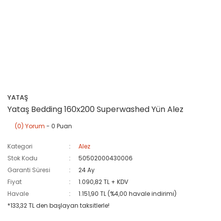
YATAŞ
Yataş Bedding 160x200 Superwashed Yün Alez
(0) Yorum
- 0 Puan
Kategori
Alez
Stok Kodu
50502000430006
Garanti Süresi
24 Ay
Fiyat
1.090,82 TL + KDV
Havale
1.151,90 TL (%4,00 havale indirimi)
*133,32 TL den başlayan taksitlerle!