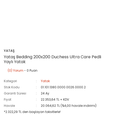
YATAŞ
Yataş Bedding 200x200 Duchess Ultra Care Pedli
Yaylı Yatak
(0) Yorum
- 0 Puan
Kategori
Yatak
Stok Kodu
01.101.1380.0000.0026.0000.2
Garanti Süresi
24 Ay
Fiyat
22.353,64 TL + KDV
Havale
20.064,62 TL (%4,00 havale indirimi)
*2.322,29 TL den başlayan taksitlerle!