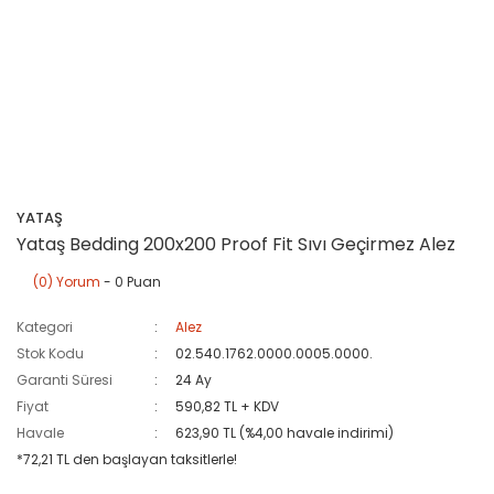
YATAŞ
Yataş Bedding 200x200 Proof Fit Sıvı Geçirmez Alez
(0) Yorum
- 0 Puan
Kategori
Alez
Stok Kodu
02.540.1762.0000.0005.0000.
Garanti Süresi
24 Ay
Fiyat
590,82 TL + KDV
Havale
623,90 TL (%4,00 havale indirimi)
*72,21 TL den başlayan taksitlerle!