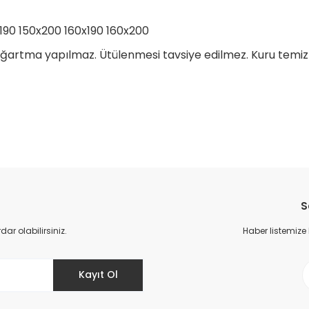
190 150x200 160x190 160x200
. Ağartma yapılmaz. Ütülenmesi tavsiye edilmez. Kuru t
da yetersiz gördüğünüz noktaları öneri formunu kullanarak tarafımıza il
Bu ürüne ilk yorumu siz yapın!
S
Yorum Yaz
r olabilirsiniz.
Haber listemize
Kayıt Ol