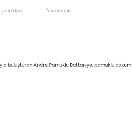
eçenekleri
Önerileriniz
ıyla buluşturan Andre Pamuklu Battaniye, pamuklu dokuma ka