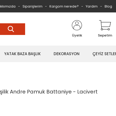
kkımızda
Siparişlerim
Kargom nerede?
Yardım
Blog
Üyelik
Sepetim
YATAK BAZA BAŞLIK
DEKORASYON
ÇEYİZ SETLE
şilik Andre Pamuk Battaniye - Lacivert