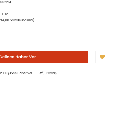
002251
 + KDV
(%4,00 havale indirimi)
Gelince Haber Ver
atı Düşünce Haber Ver
Paylaş