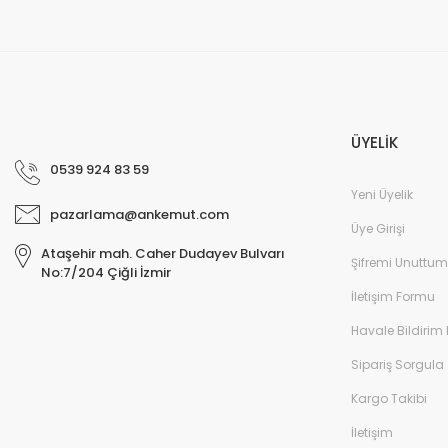
ÜYELİK
0539 924 83 59
Yeni Üyelik
pazarlama@ankemut.com
Üye Girişi
Ataşehir mah. Caher Dudayev Bulvarı
Şifremi Unuttum
No:7/204 Çiğli İzmir
İletişim Formu
Havale Bildirim
Sipariş Sorgula
Kargo Takibi
İletişim