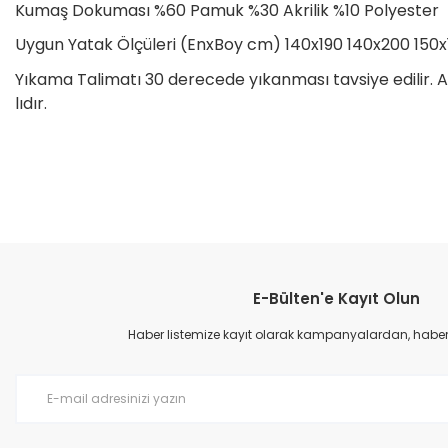
Kumaş Dokuması %60 Pamuk %30 Akrilik %10 Polyester
Uygun Yatak Ölçüleri (EnxBoy cm) 140x190 140x200 150x
Yıkama Talimatı 30 derecede yıkanması tavsiye edilir
lıdır.
Bu ürünün fiyat bilgisi, resim, ürün açıklamalarında ve diğer konular
Görüş ve önerileriniz için teşekkür ederiz.
E-Bülten'e Kayıt Olun
Ürün resmi kalitesiz, bozuk veya görüntülenemiyor.
Ürün açıklamasında eksik bilgiler bulunuyor.
Haber listemize kayıt olarak kampanyalardan, haberda
Ürün bilgilerinde hatalar bulunuyor.
Ürün fiyatı diğer sitelerden daha pahalı.
Bu ürüne benzer farklı alternatifler olmalı.