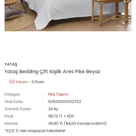
YATAŞ
Yataş Bedding Çift Kişilik Ares Pike Beyaz
(0) Yorum
- 0 Puan
Kategori
Pike Takımı
Stok Kodu
50503000002752
Garanti Süresi
24 Ay
Fiyat
181,73 TL + KDV
Havale
191,90 TL (%4,00 havale indirimi)
*22,21 TL den başlayan taksitlerle!