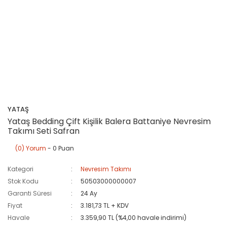
YATAŞ
Yataş Bedding Çift Kişilik Balera Battaniye Nevresim
Takımı Seti Safran
(0) Yorum
- 0 Puan
Kategori
Nevresim Takımı
Stok Kodu
50503000000007
Garanti Süresi
24 Ay
Fiyat
3.181,73 TL + KDV
Havale
3.359,90 TL (%4,00 havale indirimi)