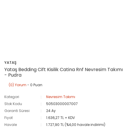
YATAŞ
Yataş Bedding Cift Kisilik Catina Rnf Nevresim Takımı
- Pudra
(0) Yorum
- 0 Puan
Kategori
Nevresim Takımı
Stok Kodu
50503000007007
Garanti Süresi
24 Ay
Fiyat
1.636,27 TL + KDV
Havale
1.727,90 TL (%4,00 havale indirimi)