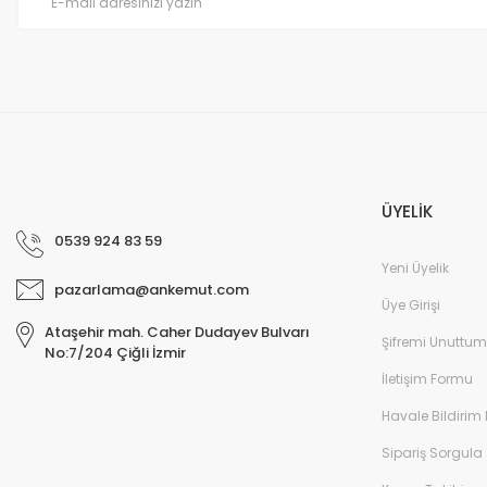
Bu ürüne benzer farklı alternatifler olmalı.
ÜYELİK
0539 924 83 59
Yeni Üyelik
pazarlama@ankemut.com
Üye Girişi
Ataşehir mah. Caher Dudayev Bulvarı
Şifremi Unuttum
No:7/204 Çiğli İzmir
İletişim Formu
Havale Bildirim
Sipariş Sorgula