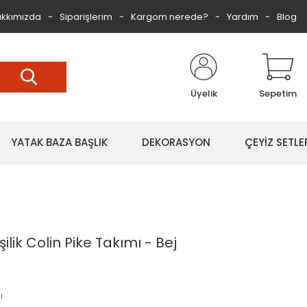
kkımızda
Siparişlerim
Kargom nerede?
Yardım
Blog
Üyelik
Sepetim
YATAK BAZA BAŞLIK
DEKORASYON
ÇEYİZ SETLE
ilik Colin Pike Takımı - Bej
ı