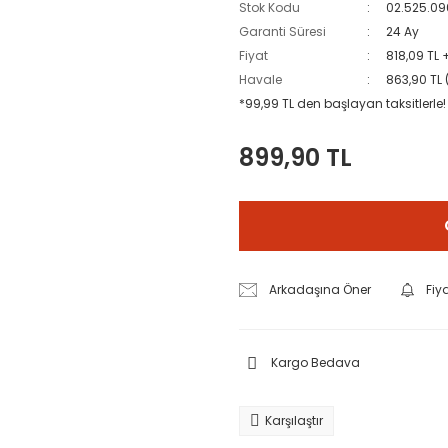
Stok Kodu
02.525.09
Garanti Süresi
24 Ay
Fiyat
818,09 TL 
Havale
863,90 TL 
*99,99 TL den başlayan taksitlerle!
899,90 TL
Arkadaşına Öner
Fiy
Kargo Bedava
Karşılaştır