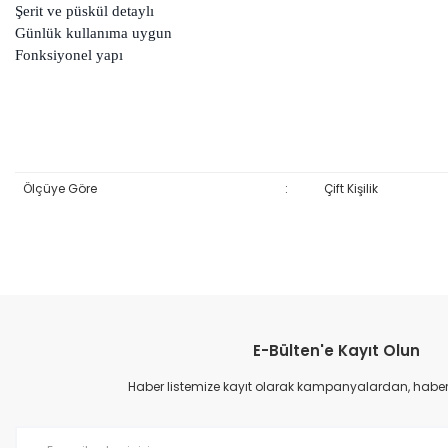
Şerit ve püskül detaylı
Günlük kullanıma uygun
Fonksiyonel yapı
Ölçüye Göre
:
Çift Kişilik
Bu ürünün fiyat bilgisi, resim, ürün açıklamalarında ve diğer konular
Görüş ve önerileriniz için teşekkür ederiz.
E-Bülten'e Kayıt Olun
Ürün resmi kalitesiz, bozuk veya görüntülenemiyor.
Ürün açıklamasında eksik bilgiler bulunuyor.
Haber listemize kayıt olarak kampanyalardan, haberda
Ürün bilgilerinde hatalar bulunuyor.
Ürün fiyatı diğer sitelerden daha pahalı.