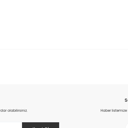
da yetersiz gördüğünüz noktaları öneri formunu kullanarak tarafımıza il
Bu ürüne ilk yorumu siz yapın!
S
Yorum Yaz
r olabilirsiniz.
Haber listemize