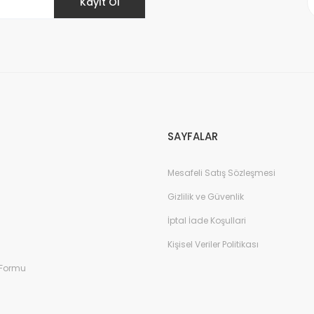
Kayıt Ol
Gönder
SAYFALAR
Mesafeli Satış Sözleşmesi
Gizlilik ve Güvenlik
İptal İade Koşullari
Kişisel Veriler Politikası
 Formu