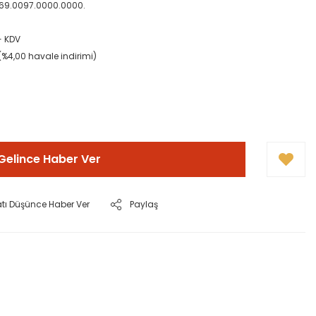
69.0097.0000.0000.
+ KDV
(%4,00 havale indirimi)
Gelince Haber Ver
atı Düşünce Haber Ver
Paylaş