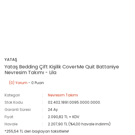
YATAŞ
Yataş Bedding Çift Kişilik CoverMe Quit Battaniye
Nevresim Takımı - Lila
(0) Yorum
- 0 Puan
Kategori
Nevresim Takımı
Stok Kodu
02.402.1891.0095.0000.0000.
Garanti Süresi
24 Ay
Fiyat
2.090,82 TL + KDV
Havale
2.207,90 TL (%4,00 havale indirimi)
*255,54 TL den başlayan taksitlerle!