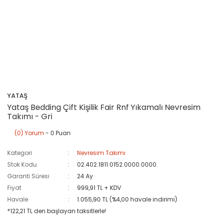
YATAŞ
Yataş Bedding Çift Kişilik Fair Rnf Yıkamalı Nevresim
Takımı - Gri
(0) Yorum
- 0 Puan
Kategori
Nevresim Takımı
Stok Kodu
02.402.1811.0152.0000.0000.
Garanti Süresi
24 Ay
Fiyat
999,91 TL + KDV
Havale
1.055,90 TL (%4,00 havale indirimi)
*122,21 TL den başlayan taksitlerle!