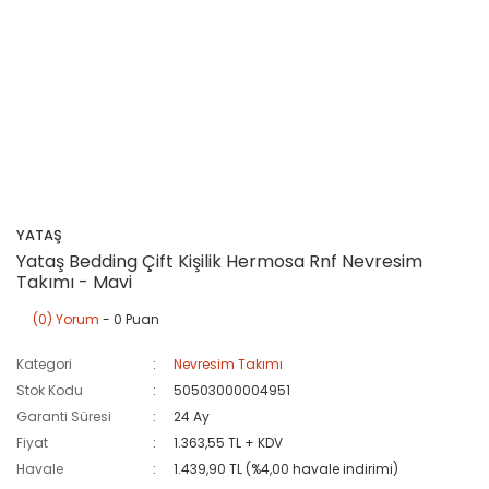
YATAŞ
Yataş Bedding Çift Kişilik Hermosa Rnf Nevresim
Takımı - Mavi
(0) Yorum
- 0 Puan
Kategori
Nevresim Takımı
Stok Kodu
50503000004951
Garanti Süresi
24 Ay
Fiyat
1.363,55 TL + KDV
Havale
1.439,90 TL (%4,00 havale indirimi)