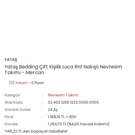
YATAŞ
Yataş Bedding Çift Kişilik Luca Rnf Nakışlı Nevresim
Takımı - Mercan
(0) Yorum
- 0 Puan
Kategori
Nevresim Takımı
Stok Kodu
02.402.1265.1222.0000.0000
Garanti Süresi
24 Ay
Fiyat
1.188,19 TL + KDV
Havale
1.254,73 TL (%4,00 havale indirimi)
*145,22 TL den başlayan taksitlerle!