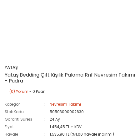
YATAŞ
Yataş Bedding Çift Kişilik Paloma Rnf Nevresim Takımı
- Pudra
(0) Yorum
- 0 Puan
Kategori
Nevresim Takımı
Stok Kodu
50503000002630
Garanti Süresi
24 Ay
Fiyat
1.454,45 TL + KDV
Havale
1.535,90 TL (%4,00 havale indirimi)