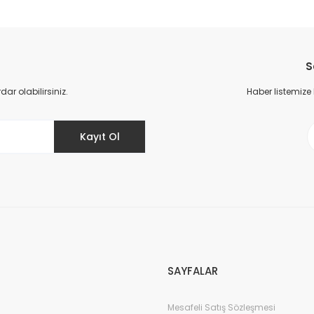
da yetersiz gördüğünüz noktaları öneri formunu kullanarak tarafımıza il
Bu ürüne ilk yorumu siz yapın!
S
Yorum Yaz
r olabilirsiniz.
Haber listemize
Kayıt Ol
Gönder
SAYFALAR
Mesafeli Satış Sözleşmesi