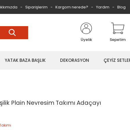
kkımızda
Siparişlerim
Kargom nerede?
Yardım
Blog
Üyelik
Sepetim
YATAK BAZA BAŞLIK
DEKORASYON
ÇEYİZ SETLE
şilik Plain Nevresim Takımı Adaçayı
Takımı