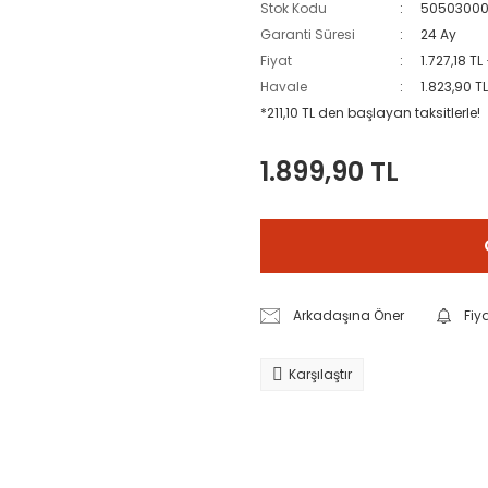
Stok Kodu
50503000
Garanti Süresi
24 Ay
Fiyat
1.727,18 TL
Havale
1.823,90 T
*211,10 TL den başlayan taksitlerle!
1.899,90 TL
Arkadaşına Öner
Fiy
Karşılaştır