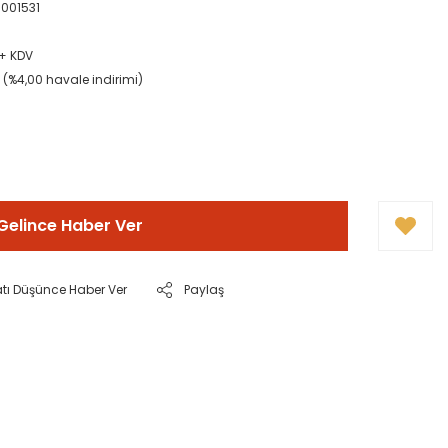
001531
 + KDV
L (%4,00 havale indirimi)
Gelince Haber Ver
atı Düşünce Haber Ver
Paylaş