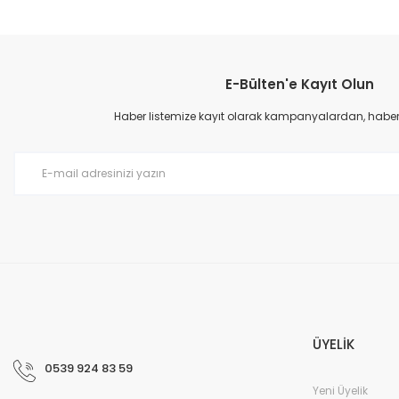
Bu ürünün fiyat bilgisi, resim, ürün açıklamalarında ve diğer konular
Görüş ve önerileriniz için teşekkür ederiz.
E-Bülten'e Kayıt Olun
Ürün resmi kalitesiz, bozuk veya görüntülenemiyor.
Ürün açıklamasında eksik bilgiler bulunuyor.
Haber listemize kayıt olarak kampanyalardan, haberda
Ürün bilgilerinde hatalar bulunuyor.
Ürün fiyatı diğer sitelerden daha pahalı.
Bu ürüne benzer farklı alternatifler olmalı.
ÜYELİK
0539 924 83 59
Yeni Üyelik