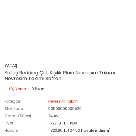
YATAŞ
Yataş Bedding Çift Kişilik Plain Nevresim Takımı
Nevresim Takımı Safran
(0) Yorum
- 0 Puan
Kategori
Nevresim Takımı
Stok Kodu
50503000005520
Garanti Süresi
24 Ay
Fiyat
1.727,18 TL + KDV
Havale
1.823,90 TL (%4,00 havale indirimi)