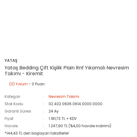
YATAŞ
Yataş Bedding Çift Kişilik Plain Rnf Yıkamalı Nevresim
Takımı - Kiremit
(0) Yorum
- 0 Puan
Kategori
Nevresim Takımı
Stok Kodu
02.402.0636.0614.0000.0000.
Garanti Süresi
24 Ay
Fiyat
1.181,73 TL + KDV
Havale
1.247,90 TL (%4,00 havale indirimi)
*144,43 TL den başlayan taksitlerle!