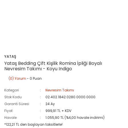
YATAŞ
Yataş Bedding Çift Kişilik Romina İpliği Boyalı
Nevresim Takımı - Koyu Indigo
(0) Yorum
- 0 Puan
Kategori
Nevresim Takımı
Stok Kodu
02.402.1842.0280.0000.0000.
Garanti Süresi
24 Ay
Fiyat
999,91 TL + KDV
Havale
1.055,90 TL (%4,00 havale indirimi)
*122,21 TL den başlayan taksitlerle!