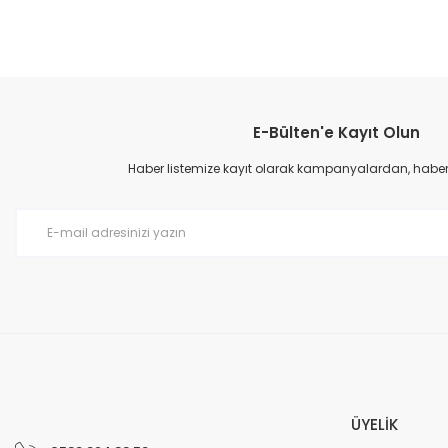
Bu ürünün fiyat bilgisi, resim, ürün açıklamalarında ve diğer konular
Görüş ve önerileriniz için teşekkür ederiz.
E-Bülten'e Kayıt Olun
Ürün resmi kalitesiz, bozuk veya görüntülenemiyor.
Ürün açıklamasında eksik bilgiler bulunuyor.
Haber listemize kayıt olarak kampanyalardan, haberda
Ürün bilgilerinde hatalar bulunuyor.
Ürün fiyatı diğer sitelerden daha pahalı.
Bu ürüne benzer farklı alternatifler olmalı.
ÜYELİK