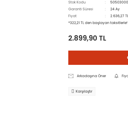
Stok Kodu
50503000
Garanti Süresi
24 Ay
Fiyat
2.636,27 T
*322,21 TL den başlayan taksitlerle!
2.899,90 TL
Arkadaşına Öner
Fiy
Karşılaştır