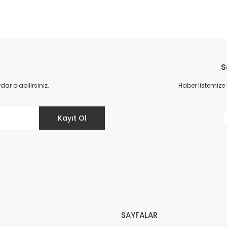
da yetersiz gördüğünüz noktaları öneri formunu kullanarak tarafımıza il
Bu ürüne ilk yorumu siz yapın!
S
Yorum Yaz
r olabilirsiniz.
Haber listemize
Kayıt Ol
Gönder
SAYFALAR