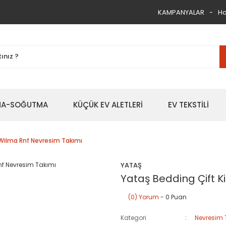
KAMPANYALAR
Ha
TMA-SOĞUTMA
KÜÇÜK EV ALETLERİ
EV TEKSTİLİ
k Wilma Rnf Nevresim Takımı
YATAŞ
Yataş Bedding Çift K
(0) Yorum
- 0 Puan
Kategori
Nevresim 