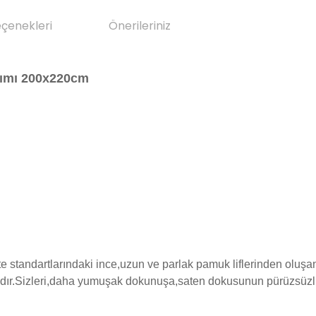
eçenekleri
Önerileriniz
kımı 200x220cm
standartlarındaki ince,uzun ve parlak pamuk liflerinden oluşan 
ktadır.Sizleri,daha yumuşak dokunuşa,saten dokusunun pürüzsüzl