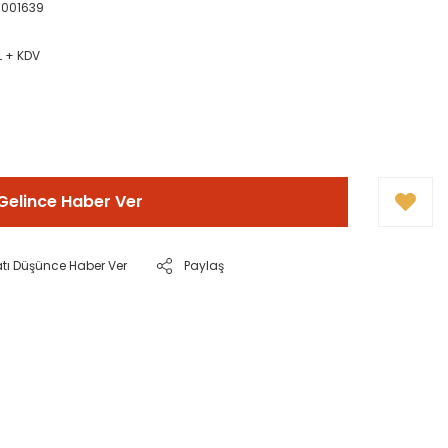
001639
L + KDV
Gelince Haber Ver
atı Düşünce Haber Ver
Paylaş