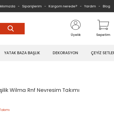
kkımızda
Siparişlerim
Kargom nerede?
Yardım
Blog
Üyelik
Sepetim
YATAK BAZA BAŞLIK
DEKORASYON
ÇEYİZ SETLE
işilik Wilma Rnf Nevresim Takımı
Takımı