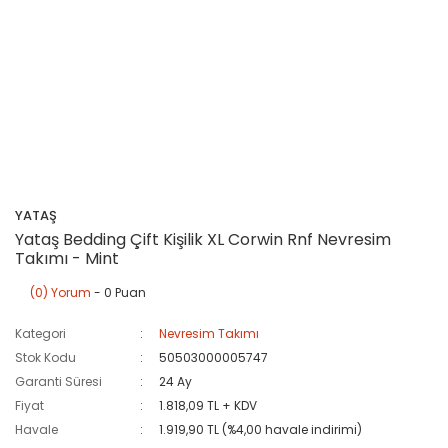
YATAŞ
Yataş Bedding Çift Kişilik XL Corwin Rnf Nevresim
Takımı - Mint
(0) Yorum
- 0 Puan
Kategori
Nevresim Takımı
Stok Kodu
50503000005747
Garanti Süresi
24 Ay
Fiyat
1.818,09 TL + KDV
Havale
1.919,90 TL (%4,00 havale indirimi)