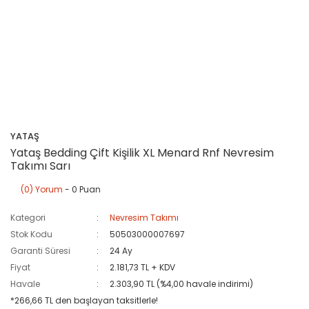
YATAŞ
Yataş Bedding Çift Kişilik XL Menard Rnf Nevresim
Takımı Sarı
(0) Yorum
- 0 Puan
Kategori
Nevresim Takımı
Stok Kodu
50503000007697
Garanti Süresi
24 Ay
Fiyat
2.181,73 TL + KDV
Havale
2.303,90 TL (%4,00 havale indirimi)
*266,66 TL den başlayan taksitlerle!