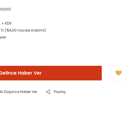
150001
TL + KDV
TL (%4,00 havale indirimi)
rle!
Gelince Haber Ver
atı Düşünce Haber Ver
Paylaş