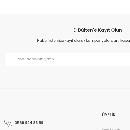
Bu ürünün fiyat bilgisi, resim, ürün açıklamalarında ve diğer konular
Görüş ve önerileriniz için teşekkür ederiz.
E-Bülten'e Kayıt Olun
Ürün resmi kalitesiz, bozuk veya görüntülenemiyor.
Ürün açıklamasında eksik bilgiler bulunuyor.
Haber listemize kayıt olarak kampanyalardan, haberda
Ürün bilgilerinde hatalar bulunuyor.
Ürün fiyatı diğer sitelerden daha pahalı.
Bu ürüne benzer farklı alternatifler olmalı.
ÜYELİK
0539 924 83 59
Yeni Üyelik