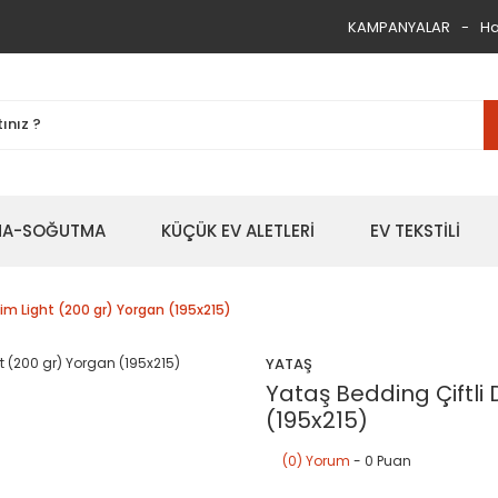
KAMPANYALAR
Ha
TMA-SOĞUTMA
KÜÇÜK EV ALETLERİ
EV TEKSTİLİ
im Light (200 gr) Yorgan (195x215)
YATAŞ
Yataş Bedding Çiftli
(195x215)
(0) Yorum
- 0 Puan