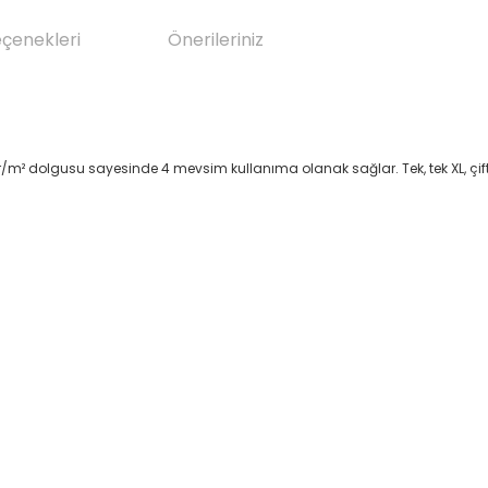
eçenekleri
Önerileriniz
/m² dolgusu sayesinde 4 mevsim kullanıma olanak sağlar. Tek, tek XL, çift 