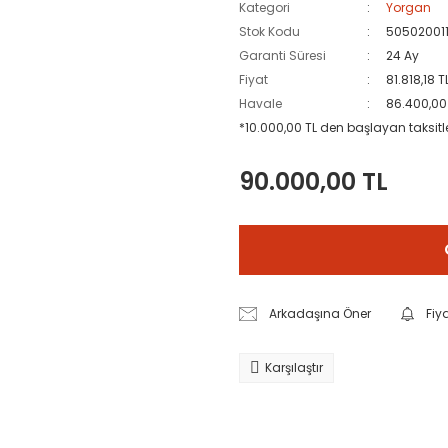
Kategori
Yorgan
Stok Kodu
50502001
Garanti Süresi
24 Ay
Fiyat
81.818,18 
Havale
86.400,00 
*10.000,00 TL den başlayan taksitle
90.000,00 TL
Arkadaşına Öner
Fiy
Karşılaştır