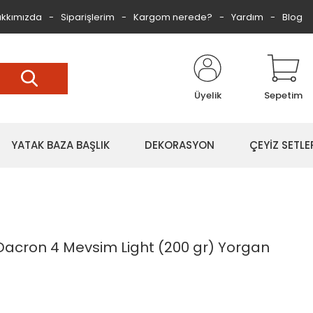
kkımızda
Siparişlerim
Kargom nerede?
Yardım
Blog
Üyelik
Sepetim
YATAK BAZA BAŞLIK
DEKORASYON
ÇEYİZ SETLE
 Dacron 4 Mevsim Light (200 gr) Yorgan