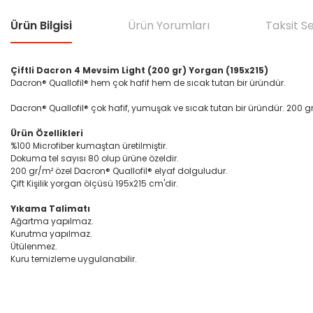
Ürün Bilgisi
Ürün Yorumları
Taksit S
Çiftli Dacron 4 Mevsim Light (200 gr) Yorgan (195x215)
Dacron® Quallofil® hem çok hafif hem de sıcak tutan bir üründür.
Dacron® Quallofil® çok hafif, yumuşak ve sıcak tutan bir üründür. 200 gr
Ürün Özellikleri
%100 Microfiber kumaştan üretilmiştir.
Dokuma tel sayısı 80 olup ürüne özeldir.
200 gr/m² özel Dacron® Quallofil® elyaf dolguludur.
Çift Kişilik yorgan ölçüsü 195x215 cm'dir.
Yıkama Talimatı
Ağartma yapılmaz.
Kurutma yapılmaz.
Ütülenmez.
Kuru temizleme uygulanabilir.