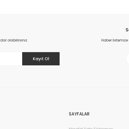
da yetersiz gördüğünüz noktaları öneri formunu kullanarak tarafımıza il
Bu ürüne ilk yorumu siz yapın!
S
Yorum Yaz
r olabilirsiniz.
Haber listemize
Kayıt Ol
Gönder
SAYFALAR
Mesafeli Satış Sözleşmesi