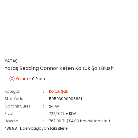
YATAŞ
Yataş Bedding Connor Keten Koltuk Şalı Blush
(0) Yorum
- 0 Puan
Kategori
Koltuk Şalı
Stok Kodu
50503000006881
Garanti Süresi
24 Ay
Fiyat
727,18 TL + KDV
Havale
767,90 TL (%4,00 havale indirimi)
*88,88 TL den başlayan taksitlerle!