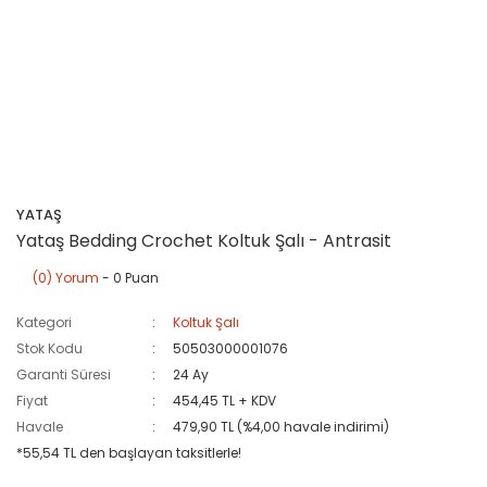
YATAŞ
Yataş Bedding Crochet Koltuk Şalı - Antrasit
(0) Yorum
- 0 Puan
Kategori
Koltuk Şalı
Stok Kodu
50503000001076
Garanti Süresi
24 Ay
Fiyat
454,45 TL + KDV
Havale
479,90 TL (%4,00 havale indirimi)
*55,54 TL den başlayan taksitlerle!