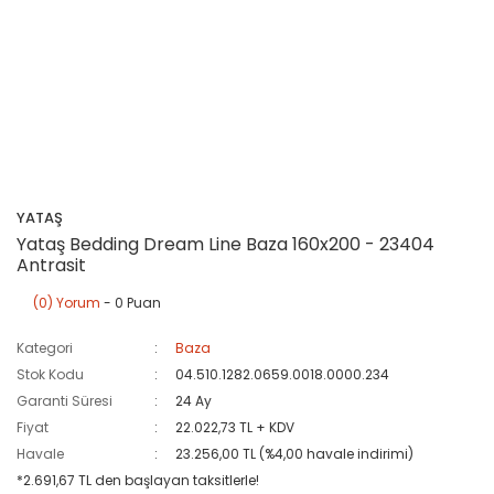
YATAŞ
Yataş Bedding Dream Line Baza 160x200 - 23404
Antrasit
(0) Yorum
- 0 Puan
Kategori
Baza
Stok Kodu
04.510.1282.0659.0018.0000.234
Garanti Süresi
24 Ay
Fiyat
22.022,73 TL + KDV
Havale
23.256,00 TL (%4,00 havale indirimi)
*2.691,67 TL den başlayan taksitlerle!