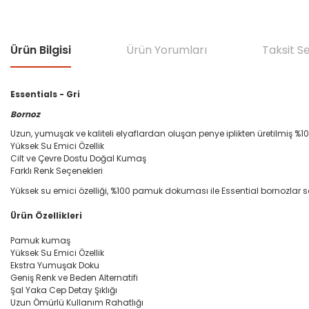
Ürün Bilgisi
Ürün Yorumları
Taksit S
Essentials - Gri
Bornoz
Uzun, yumuşak ve kaliteli elyaflardan oluşan penye iplikten üretilmi
Yüksek Su Emici Özellik
Cilt ve Çevre Dostu Doğal Kumaş
Farklı Renk Seçenekleri
Yüksek su emici özelliği, %100 pamuk dokuması ile Essential bornozlar sa
Ürün Özellikleri
Pamuk kumaş
Yüksek Su Emici Özellik
Ekstra Yumuşak Doku
Geniş Renk ve Beden Alternatifi
Şal Yaka Cep Detay Şıklığı
Uzun Ömürlü Kullanım Rahatlığı