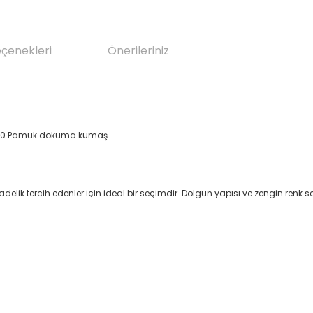
eçenekleri
Önerileriniz
ş %100 Pamuk dokuma kumaş
delik tercih edenler için ideal bir seçimdir. Dolgun yapısı ve zengin renk s