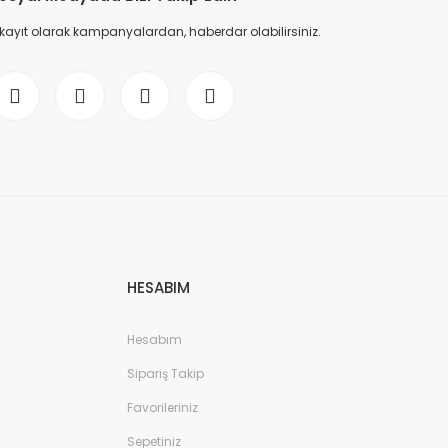
 kayıt olarak kampanyalardan, haberdar olabilirsiniz.
HESABIM
Hesabım
Sipariş Takip
Favorileriniz
Sepetiniz