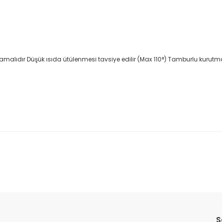
amalıdır Düşük ısıda ütülenmesi tavsiye edilir (Max 110°) Tamburlu kur
da yetersiz gördüğünüz noktaları öneri formunu kullanarak tarafımıza il
Bu ürüne ilk yorumu siz yapın!
S