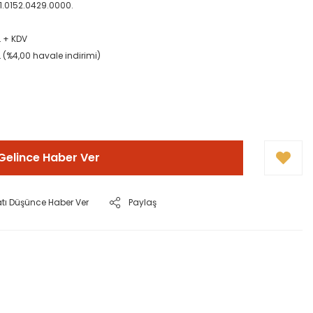
81.0152.0429.0000.
L + KDV
L (%4,00 havale indirimi)
!
Gelince Haber Ver
atı Düşünce Haber Ver
Paylaş