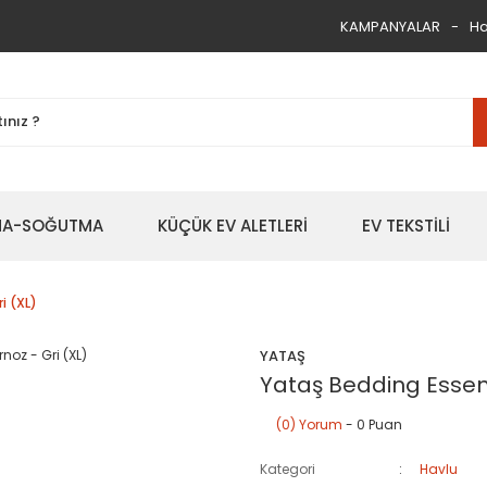
KAMPANYALAR
Ha
TMA-SOĞUTMA
KÜÇÜK EV ALETLERİ
EV TEKSTİLİ
i (XL)
YATAŞ
Yataş Bedding Essent
(0) Yorum
- 0 Puan
Kategori
Havlu