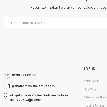
Ürün açıklamasında eksik bilgiler bulunuyor.
Haber listemize kayıt olarak kampanyalardan, haberda
Ürün bilgilerinde hatalar bulunuyor.
Ürün fiyatı diğer sitelerden daha pahalı.
Bu ürüne benzer farklı alternatifler olmalı.
ÜYELİK
0539 924 83 59
Yeni Üyelik
pazarlama@ankemut.com
Üye Girişi
Ataşehir mah. Caher Dudayev Bulvarı
Şifremi Unuttum
No:7/204 Çiğli İzmir
İletişim Formu