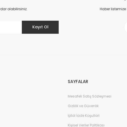
Yorum Yaz
r olabilirsiniz.
Haber listemize
Kayıt Ol
Gönder
SAYFALAR
Mesafeli Satış Sözleşmesi
Gizlilik ve Güvenlik
İptal İade Koşullari
Kişisel Veriler Politikası