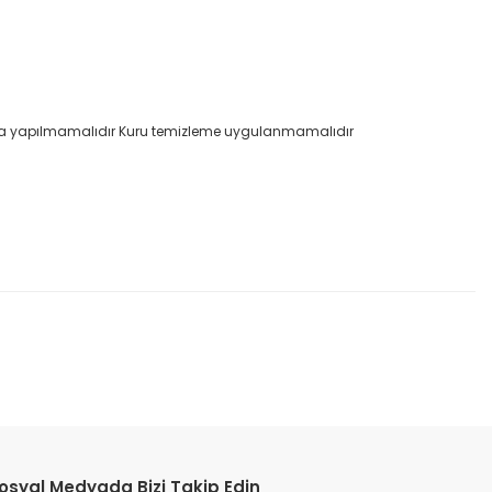
utma yapılmamalıdır Kuru temizleme uygulanmamalıdır
etebilirsiniz.
osyal Medyada Bizi Takip Edin