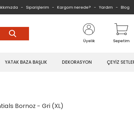
kkımızda
Siparişlerim
Kargom nerede?
Yardım
Blog
Üyelik
Sepetim
YATAK BAZA BAŞLIK
DEKORASYON
ÇEYİZ SETLE
ials Bornoz - Gri (XL)