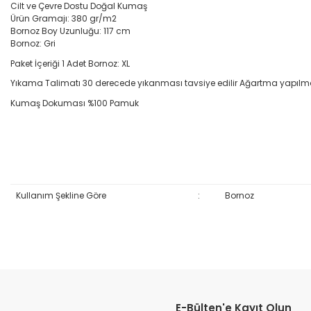
Cilt ve Çevre Dostu Doğal Kumaş
Ürün Gramajı: 380 gr/m2
Bornoz Boy Uzunluğu: 117 cm
Bornoz: Gri
Paket İçeriği 1 Adet Bornoz: XL
Yıkama Talimatı 30 derecede yıkanması tavsiye edilir Ağartma yapılm
Kumaş Dokuması %100 Pamuk
Kullanım Şekline Göre
:
Bornoz
Bu ürünün fiyat bilgisi, resim, ürün açıklamalarında ve diğer konular
Görüş ve önerileriniz için teşekkür ederiz.
E-Bülten'e Kayıt Olun
Ürün resmi kalitesiz, bozuk veya görüntülenemiyor.