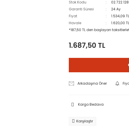
Stok Kodu
02.722.12
Garanti Süresi
24 Ay
Fiyat
1.534,09 T
Havale
1.620,00 T
*187,50 TL den başlayan taksitlerle
1.687,50 TL
Arkadaşına Öner
Fiy
Kargo Bedava
Karşılaştır