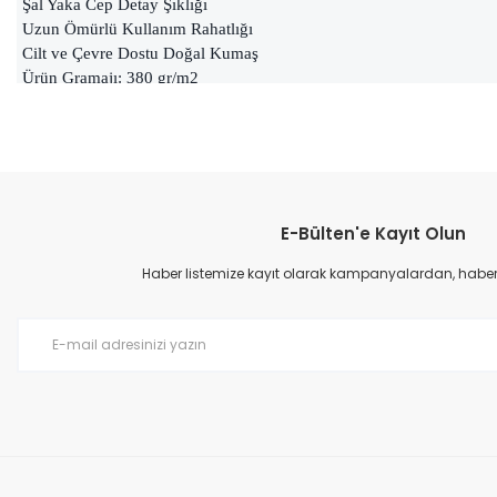
Şal Yaka Cep Detay Şıklığı
Uzun Ömürlü Kullanım Rahatlığı
Cilt ve Çevre Dostu Doğal Kumaş
Ürün Gramajı: 380 gr/m2
Bornoz Boy Uzunluğu: 117 cm
Bornoz: Antrasit
Bu ürünün fiyat bilgisi, resim, ürün açıklamalarında ve diğer konular
Görüş ve önerileriniz için teşekkür ederiz.
E-Bülten'e Kayıt Olun
Ürün resmi kalitesiz, bozuk veya görüntülenemiyor.
Ürün açıklamasında eksik bilgiler bulunuyor.
Haber listemize kayıt olarak kampanyalardan, haberda
Ürün bilgilerinde hatalar bulunuyor.
Ürün fiyatı diğer sitelerden daha pahalı.
Bu ürüne benzer farklı alternatifler olmalı.