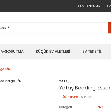
KAMPANYALAR
Ha
TMA-SOĞUTMA
KÜÇÜK EV ALETLERİ
EV TEKSTİLİ
ıgo S/M
YATAŞ
Yataş Bedding Essen
(0) Yorum
- 0 Puan
Kategori
Havlu