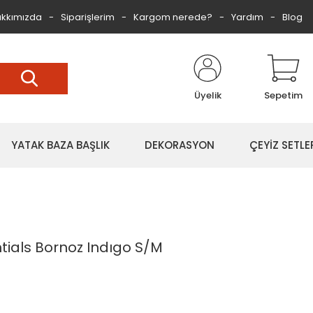
kkımızda
Siparişlerim
Kargom nerede?
Yardım
Blog
Üyelik
Sepetim
YATAK BAZA BAŞLIK
DEKORASYON
ÇEYİZ SETLE
tials Bornoz Indıgo S/M