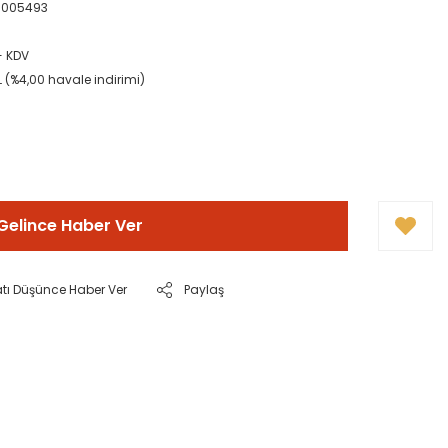
0005493
+ KDV
L (%4,00 havale indirimi)
Gelince Haber Ver
atı Düşünce Haber Ver
Paylaş