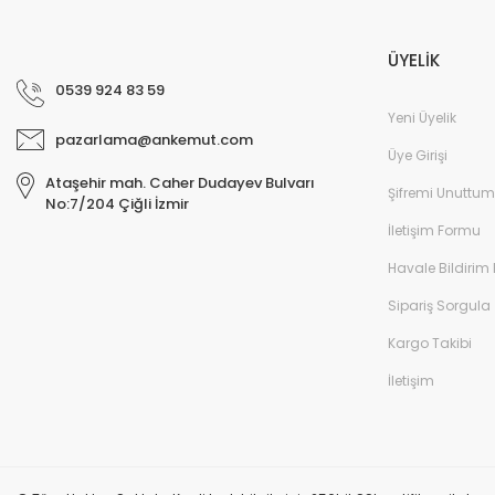
ÜYELİK
0539 924 83 59
Yeni Üyelik
pazarlama@ankemut.com
Üye Girişi
Ataşehir mah. Caher Dudayev Bulvarı
Şifremi Unuttum
No:7/204 Çiğli İzmir
İletişim Formu
Havale Bildirim
Sipariş Sorgula
Kargo Takibi
İletişim