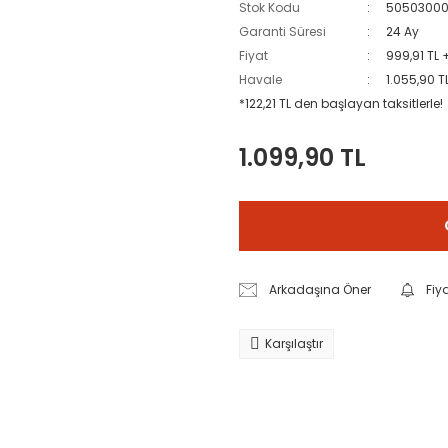
Stok Kodu
5050300
Garanti Süresi
24 Ay
Fiyat
999,91 TL 
Havale
1.055,90 T
*122,21 TL den başlayan taksitlerle!
1.099,90 TL
Arkadaşına Öner
Fiy
Karşılaştır