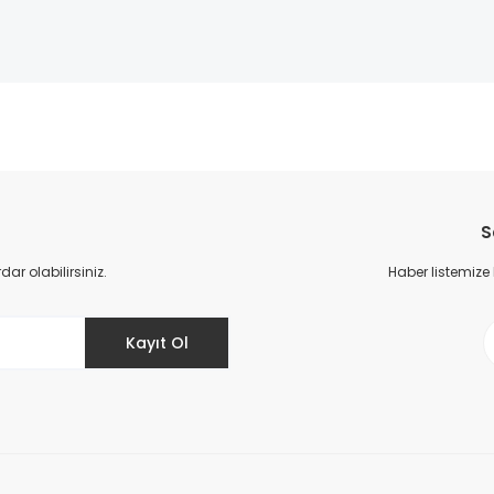
da yetersiz gördüğünüz noktaları öneri formunu kullanarak tarafımıza il
Bu ürüne ilk yorumu siz yapın!
S
Yorum Yaz
r olabilirsiniz.
Haber listemize
Kayıt Ol